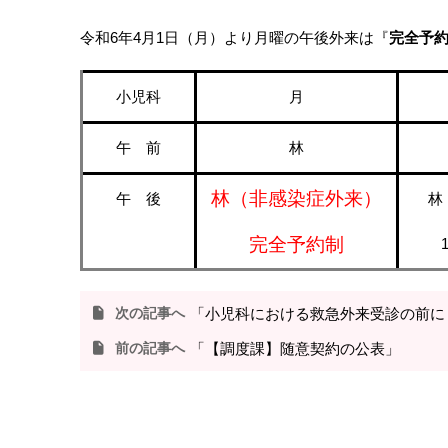
令和6年4月1日（月）より月曜の午後外来は『
完全予
月
小児科
林
午 前
林（非感染症外来）
林
午 後
完全予約制
次の記事へ
「小児科における救急外来受診の前に
前の記事へ
「【調度課】随意契約の公表」