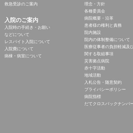
救急受診のご案内
理念・方針
各種委員会
病院概要・沿革
入院のご案内
患者様の権利と責務
入院時の手続き・お願い
院内施設
などについて
院内の体制整備について
レスパイト入院について
医療従事者の負担軽減及
入院費について
関する取組事項
病棟・病室について
災害拠点病院
赤十字活動
地域活動
入札公告・随意契約
プライバシーポリシー
病院指標
だてクロスバックナンバ