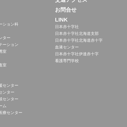
お問合せ
LINK
ーション科
日本赤十字社
日本赤十字社北海道支部
ンター
日本赤十字社北海道赤十字
テーション
血液センター
携室
日本赤十字社伊達赤十字
看護専門学校
進室
援センター
センター
談センター
ーム
医療センター