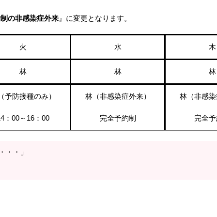
約制の非感染症外来
』に変更となります。
火
水
木
林
林
林
（予防接種のみ）
林（非感染症外来）
林（非感染
14：00～16：00
完全予約制
完全予
・・・」