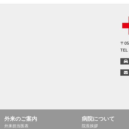
〒0
TEL
外来のご案内
病院について
外来担当医表
院長挨拶