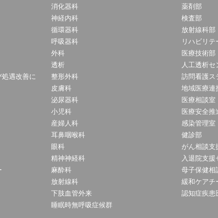
消化器科
薬剤部
神経内科
検査部
循環器科
放射線科部
呼吸器科
リハビリテ
外科
医療技術部
透析
人工透析セ
び処遇改善に
整形外科
訪問看護ス
皮膚科
地域医療連
泌尿器科
医療相談室
小児科
医療安全推
産婦人科
感染管理室
耳鼻咽喉科
健診部
眼科
がん相談支
精神神経科
入退院支援
ー
麻酔科
母子保健相
放射線科
緩和ケアチ
下肢血管外来
認知症疾患
睡眠時無呼吸症候群