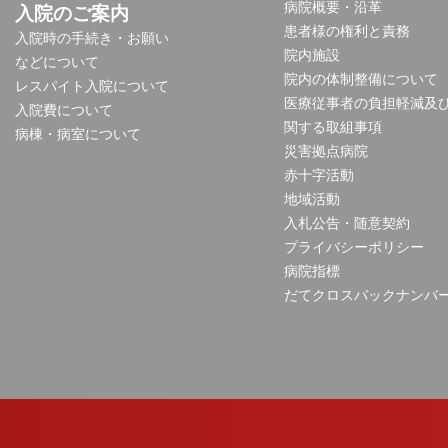
病院概要・沿革
入院のご案内
患者様の権利と責務
入院時の手続き・お願い
院内施設
などについて
院内の体制整備について
レスパイト入院について
医療従事者の負担軽減及
入院費について
関する取組事項
病棟・病室について
災害拠点病院
赤十字活動
地域活動
入札公告・随意契約
プライバシーポリシー
病院指標
だてクロスバックナンバ