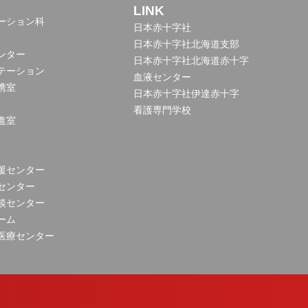
LINK
ーション科
日本赤十字社
日本赤十字社北海道支部
ンター
日本赤十字社北海道赤十字
テーション
血液センター
携室
日本赤十字社伊達赤十字
看護専門学校
進室
援センター
センター
談センター
ーム
医療センター