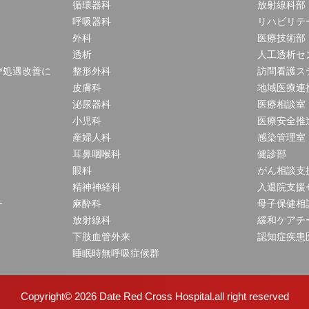
循環器科
放射線科部
呼吸器科
リハビリテ
外科
医療技術部
透析
人工透析セ
び処遇改善に
整形外科
訪問看護ス
皮膚科
地域医療連
泌尿器科
医療相談室
小児科
医療安全推
産婦人科
感染管理室
耳鼻咽喉科
健診部
眼科
がん相談支
精神神経科
入退院支援
ー
麻酔科
母子保健相
放射線科
緩和ケアチ
下肢血管外来
認知症疾患
睡眠時無呼吸症候群
Copyright© 2026
Date Red Cross Hospital.all right reserved